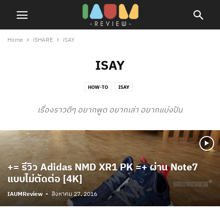
Home
iSHARE
iSAY
ISAY
HOW-TO
ISAY
เรื่องราวดีๆ อยากพูด อยากเล่า อยากแบ่งปัน
+= รีวิว Adidas NMD XR1 PK =+ ผ่าน Note7
แบบไม่ตัดต่อ [4K]
IAUMReview
-
สิงหาคม 27, 2016