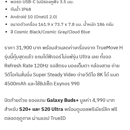
พอร์ต USB-C ไม่มีช่องหูฟัง 3.5 มม.
กันน้ำ IP68
Android 10 (OneUI 2.0)
ขนาดตัวเครื่อง 161.9 x 73.7 x 7.8 มม. น้ำหนัก 186 กรัม
สี Cosmic Black/Cosmic Gray/Cloud Blue
ราคา 31,900 บาท พร้อมส่วนลดค่าเครื่องจาก TrueMove H
รุ่นนี้คุ้มสุดแล้ว แถมได้ฟีเจอร์ไม่แพ้รุ่น Ultra เลย ทั้งจอ
Refresh Rate 120Hz จอสีตรง มองเต็มตา กล้องสวย ถ่าย
วีดีโอกันสั่นนิ่ง Super Steady Video ถ่ายวีดีโอ 8K ได้ แบต
4500mAh และใช้ชิปเซ็ต Exynos 990
ปิดท้ายด้วย ของแถม
Galaxy Buds+
มูลค่า 4,990 บาท
สำหรับ
S20+ และ S20 Ultra
พร้อมดูบอลพรีเมียร์ลีก ฟรี
ตลอดฤดูกาล ผ่านแอป TrueID